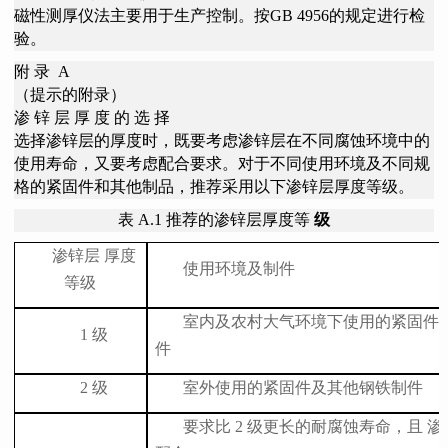
磁性测厚仪法主要用于生产控制。按GB 4956的规定进行检
验。
附 录
A
（提示的附录）
渗 锌 层 厚 度 的 选 择
选择渗锌层的厚度时，既要考虑渗锌层在不同腐蚀环境中的
使用寿命，又要考虑配合要求。对于不同使用环境及不同规
格的紧固件和其他制品，推荐采用以下渗锌层厚度等级。
表
A.1 推荐的渗锌层厚度等
级
渗锌层
厚度
使用环境及制件
等级
室内及农村大气环境下使用的紧固件
1
级
件
2
级
室外使用的紧固件及其他钢铁制件
要求比
2
级更长的耐腐蚀寿命，且
渗