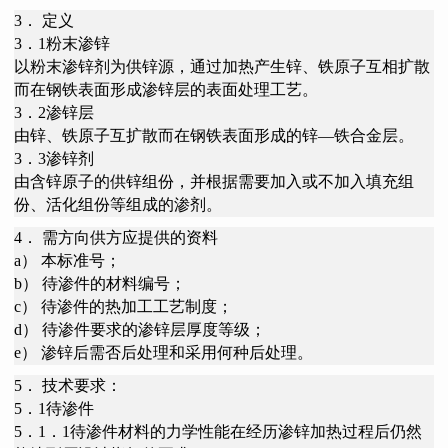
3． 定义
3．1粉末渗锌
以粉末渗锌剂为供锌源，通过加热产生锌、铁原子互相扩散
而在钢铁表面形成渗锌层的表面处理工艺。
3．2渗锌层
由锌、铁原子互扩散而在钢铁表面形成的锌—铁合金层。
3．3渗锌剂
由含锌原子的供锌组份，并根据需要加入或不加入填充组
份、活化组份等组成的渗剂。
4． 需方向供方应提供的资料
a） 本标准号；
b） 待渗件的材料编号；
c） 待渗件的热加工工艺制度；
d） 待渗件要求的渗锌层厚度等级；
e） 渗锌后需否后处理和采用何种后处理。
5． 技术要求：
5．1待渗件
5．1．1待渗件材料的力学性能在经历渗锌加热过程后仍然