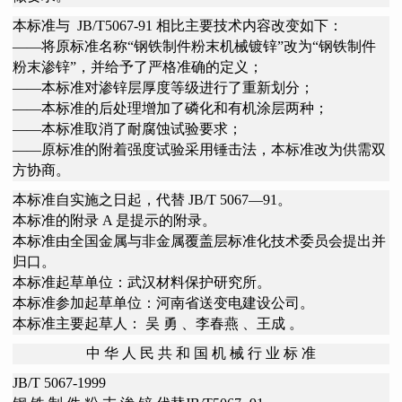
本标准与
JB/T5067-91 相比主要技术内容改变如下：
——将原标准名称“钢铁制件粉末机械镀锌”改为“钢铁制件
粉末渗锌”，并给予了严格准确的定义；
——本标准对渗锌层厚度等级进行了重新划分；
——本标准的后处理增加了磷化和有机涂层两种；
——本标准取消了耐腐蚀试验要求；
——原标准的附着强度试验采用锤击法，本标准改为供需双
方协商。
本标准自实施之日起，代替
JB/T 5067—91。
本标准的附录 A 是提示的附录。
本标准由全国金属与非金属覆盖层标准化技术委员会提出并
归口。
本标准起草单位：武汉材料保护研究所。
本标准参加起草单位：河南省送变电建设公司。
本标准主要起草人： 吴 勇 、李春燕 、王成 。
中 华 人 民 共 和 国 机 械 行 业 标 准
JB/T 5067-1999