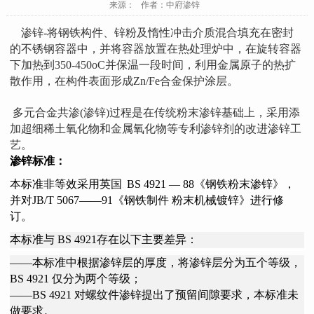
来源： 作者：中府渗锌
渗锌-将钢铁构件、锌粉及惰性冲击介质混合填充在密封
的不锈钢容器中，并将容器放置在热处理炉中，在旋转容器
下加热到350-450oC并保温一段时间，利用金属原子的热扩
散作用，在构件表面形成Zn/Fe合金保护涂层。
多元合金共渗(渗锌)过程是在传统粉末渗锌基础上，采用添
加超细稀土氧化物和金属氧化物等专利渗锌剂的改进渗锌工
艺。
渗锌标准：
本标准非等效采用英国
BS 4921 — 88《钢铁粉末渗锌》，
并对JB/T 5067——91《钢铁制件 粉末机械镀锌》进行修
订。
本标准与 BS 4921存在以下主要差异：
——本标准中根据渗锌层的厚度，将渗锌层分为五个等级，
BS 4921 仅分为两个等级；
——BS 4921 对螺纹件渗锌提出了预留间隙要求，本标准未
做要求。