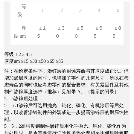
等
1
2
3
4
5
级
厚
≥１
≥３
≥５
≥６
≥８
度
um
５
０
０
５
５
等级 1 2 3 4 5
厚度um ≥15 ≥30 ≥50 ≥65 ≥85
注：在给定条件下，渗锌层的耐蚀寿命与其厚度成正比。但
增加渗层厚度的同时，也增加了零件的几何尺寸，所以在考
虑寿命的同时也应考虑零件的配合要求。有关紧固件及其他
制件渗锌厚度选择（推荐）见附录
A。（提示的附录）
5．5渗锌后处理
5．5 .1渗锌后可选用抛光、钝化、磷化、有机涂层等后处
理，以改善渗锌制件的外观或进一步提高渗锌层的耐腐蚀性
能。
5．5．2高强度钢制件渗锌后用化学抛光、钝化、磷化作为
后处理时，是否需要进行消除氢脆热处理和采用何种除氢脆