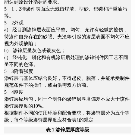
能达到原设计指标的要求。
5．1．2待渗件表面应无残留焊渣、型砂、积碳和严重油污
等。
5．2外观
a） 经目测渗锌层表面应平整、均匀、允许有轻微的擦伤，
待渗件自身存在的砂眼、夹渣等引起的渗层表面不均匀不应
视为外观缺陷；
b） 渗锌层呈灰色或银灰色；
c） 经钝化、磷化和有机涂层后处理的渗锌制件因工艺不同
呈不同的色泽。
5．3附着强度
渗锌层与基体应结合良好，不得起皮、脱落，并能承受制件
规范条件下的操作，或由供需双方协商。
5．4厚度
渗锌层应均匀，同一个制件的渗锌层厚度偏差不应大于该件
渗锌层厚度的10%。
根据制件不同的使用环境和配合要求，将渗锌层分为五个等
级，每个等级渗锌层厚度应符合表1的规定
表
1 渗锌层厚度等级